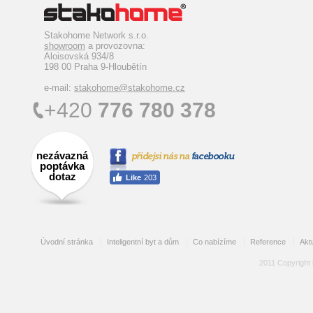
Stakohome Network s.r.o.
showroom
a provozovna:
Aloisovská 934/8
198 00 Praha 9-Hloubětín
e-mail:
stakohome@stakohome.cz
+420
776 780 378
nezávazná
poptávka
dotaz
Úvodní stránka
Inteligentní byt a dům
Co nabízíme
Reference
Aktu
2011 Copyright