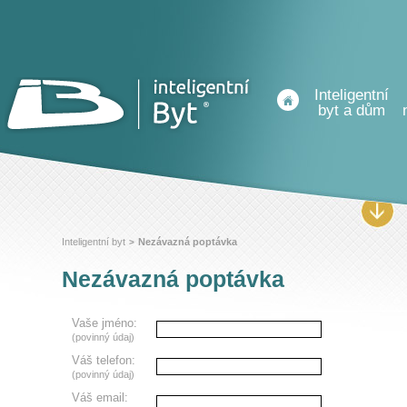
Inteligentní
byt a dům
Inteligentní byt
Nezávazná poptávka
>
Nezávazná poptávka
Vaše jméno:
(povinný údaj)
Váš telefon:
(povinný údaj)
Váš email: