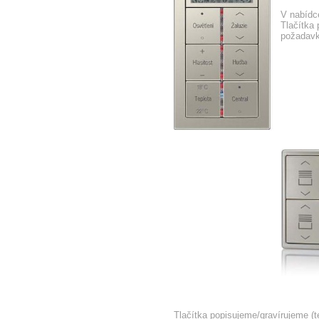
V nabídce
Tlačítka 
požadavk
Tlačítka popisujeme/gravírujeme (t