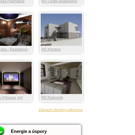
res Prachatice
RD České Budějovice
raha - Rezidence
RD Křeslice
gate
 Vršovice, byt
RD Rakovník
Zobrazit všechny reference
Energie a úspory