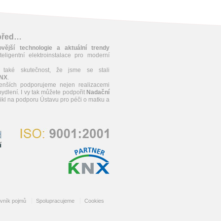
apřed…
ovější technologie a aktuální trendy
teligentní elektroinstalace pro moderní
 také skutečnost, že jsme se stali
KNX
.
enších podporujeme nejen realizacemi
ydlení. I vy tak můžete podpořit
Nadační
znikl na podporu Ústavu pro péči o matku a
ovník pojmů
Spolupracujeme
Cookies