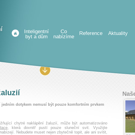
Inteligentní
Co
Reference
Aktuality
byt a dům
nabízíme
aluzií
Naše
zií jedním dotykem nemusí být pouze komfortním prvkem
žňující chytré naklápění žaluzií, může být automatizováno
lace
, která dovnitř pustí pouze sluneční svit. Využijte
nabízejí. Nebudete muset nejen zbytečně topit, ale ani svítit,