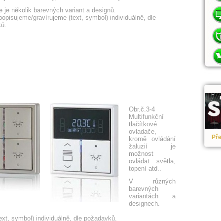
 je několik barevných variant a designů.
popisujeme/gravírujeme (text, symbol) individuálně, dle
ů.
Obr.č.3-4
Multifunkční
tlačítkové
ovladače,
Pře
kromě ovládání
žaluzií je
možnost
ovládat světla,
topení atd..
V různých
barevných
variantách a
designech.
ext, symbol) individuálně, dle požadavků.