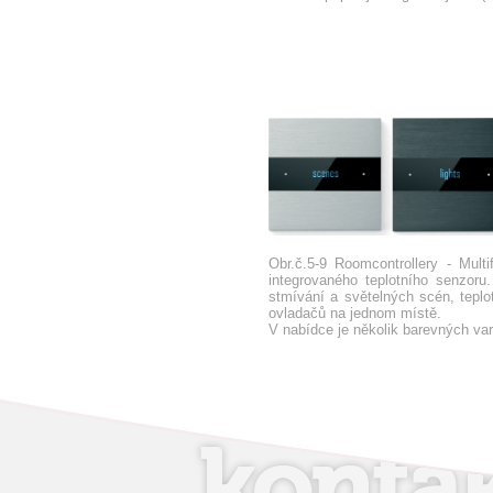
Obr.č.5-9 Roomcontrollery - Mult
integrovaného teplotního senzoru.
stmívání a světelných scén, tepl
ovladačů na jednom místě.
V nabídce je několik barevných var