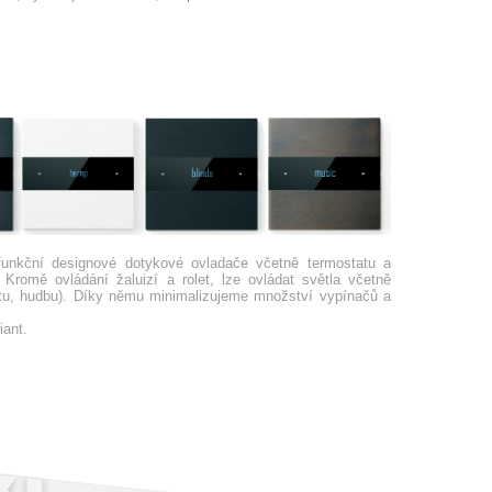
ifunkční designové dotykové ovladače včetně termostatu a
 Kromě ovládání žaluizí a rolet, lze ovládat světla včetně
otu, hudbu). Díky němu minimalizujeme množství vypínačů a
iant.