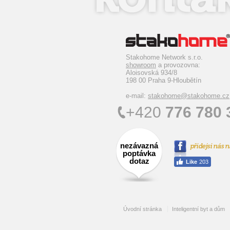
Stakohome Network s.r.o.
showroom
a provozovna:
Aloisovská 934/8
198 00 Praha 9-Hloubětín
e-mail:
stakohome@stakohome.cz
+420
776 780 
nezávazná
poptávka
dotaz
Úvodní stránka
Inteligentní byt a dům