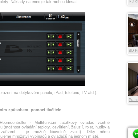
RD ok
 rolety. Náklady na energie tak mohou klesat.
BD P
River
brazení na dotykovém panelu, iPad, telefonu, TV atd.).
Praha
rdním způsobem, pomocí tlačítek:
Roomcontroller - Multifunkční tlačítkový ovladač včetně
u (možnost ovládání teploty, osvětlení, žaluzií, rolet, hudby a
 zařízení - je možné libovolně zvolit). Díky němu
zujeme množství vypínačů a ovladačů na jednom místě.