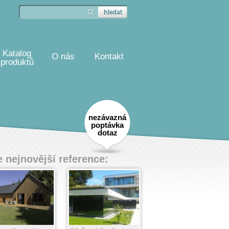
Katalog
O nás
Kontakt
produktů
nezávazná
poptávka
dotaz
 nejnovější reference: