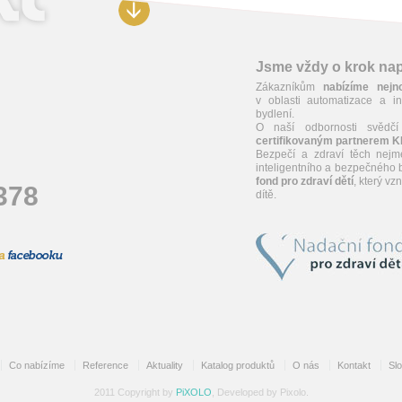
Jsme vždy o krok n
Zákazníkům
nabízíme nejn
v oblasti automatizace a in
bydlení.
O naší odbornosti svědčí
certifikovaným partnerem 
Bezpečí a zdraví těch nejm
inteligentního a bezpečného b
fond pro zdraví dětí
, který v
378
dítě.
Co nabízíme
Reference
Aktuality
Katalog produktů
O nás
Kontakt
Sl
2011 Copyright by
PiXOLO
, Developed by Pixolo.