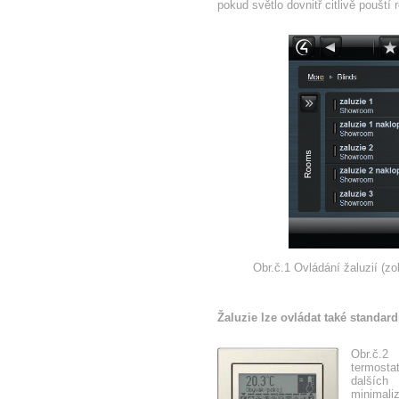
pokud světlo dovnitř citlivě pouští
Obr.č.1 Ovládání žaluzií (zo
Žaluzie lze ovládat také standa
Obr.č.2 
termostat
dalších
minimali