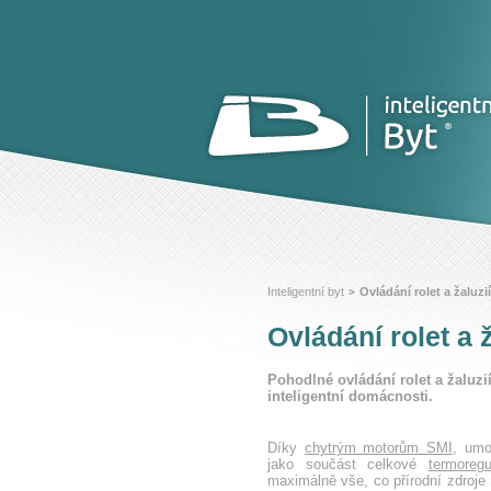
Inteligentní byt
Ovládání rolet a žaluzií
>
Ovládání rolet a ž
Pohodlné ovládání rolet a žalu
inteligentní domácnosti.
Díky
chytrým motorům SMI
, umo
jako součást celkové
termoregu
maximálně vše, co přírodní zdroje 