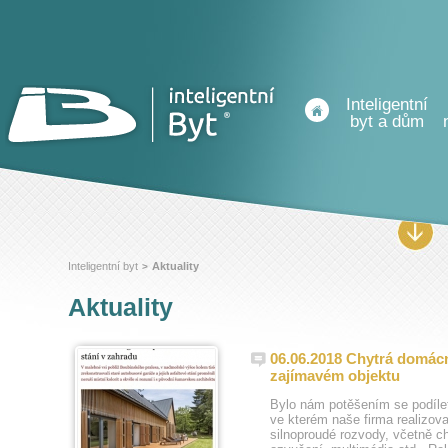
Inteligentní
byt a dům
Inteligentní byt
Aktuality
>
Aktuality
06.06.2018 Chytrá dom
zajímavém objektu
Bylo nám potěšením se podílet
ve kterém naše firma realizov
silnoproudé rozvody, včetně c