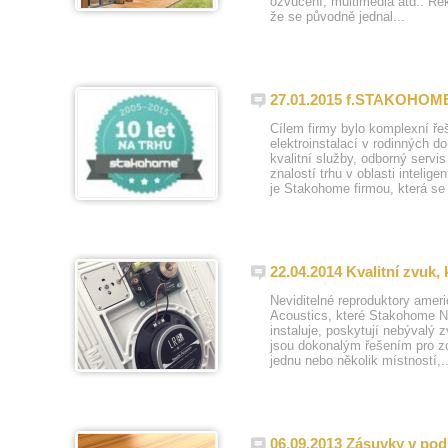
ozvučení, multimédia atd.. Re
že se původně jednal...
27.01.2015 f.STAKOHOME 
Cílem firmy bylo komplexní řeš
elektroinstalací v rodinných d
kvalitní služby, odborný servi
znalostí trhu v oblasti intelig
je Stakohome firmou, která se j
22.04.2014 Kvalitní zvuk, 
Neviditelné reproduktory ameri
Acoustics, které Stakohome Ne
instaluje, poskytují nebývalý 
jsou dokonalým řešením pro zc
jednu nebo několik místností,..
06.09.2013 Zásuvky v podl