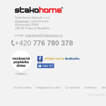
Stakohome Network s.r.o.
showroom
a provozovna:
Aloisovská 934/8
198 00 Praha 9-Hloubětín
e-mail:
stakohome@stakohome.cz
+420
776 780 378
nezávazná
poptávka
dotaz
Úvodní stránka
Inteligentní byt a dům
Co nabízíme
Reference
Aktu
2011 Copyright