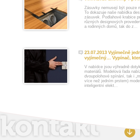
Zásuvky nemusejí být pouze n
To dokazuje naše nabídka de
zásuvek. Podlahové krabice pr
různých designových proveden
a rodinných domů, tak do z...
23.07.2013 Vyjímečně je
vyjímečný… Vypínač, kte
V nabídce jsou výhradně doty
materiálů. Modelová řada nabí
dvoupolohové spínání, tak i „m
více než jedním prstem) mode
inteligentní elekt...